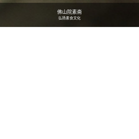
佛山院素斋
弘扬素食文化