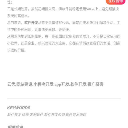
性；
三是长期划算，虽然初期投入高，但软件能稳定使用5年以上，避免频繁换
系统的高成本。
总的来说，
软件开发
从来不是单纯写代码，而是用技术帮我们解决生活、工
作中的各种问题，让事情更高效、更便捷。
从需求落地到长期维护，每一步都围绕实用和价值展开，不管是日常使用的
小软件，还是企业、新兴领域的大应用，它都在悄悄改变我们的生活，创造
长远的价值。
云优
,
网站建设
,
小程序开发
,
app开发
,
软件开发
,
推广获客
KEYWORDS
软件开发
运维
定制软件
软件开发公司
软件开发流程
相关信息