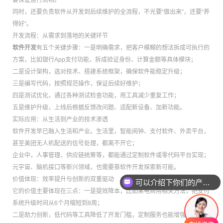
要保证运行流畅。
同时，还要负责软件从开发到后续维护的全流程，不光要“做出来”，还要“养
得好”。
开发流程：从需求到落地的关键环节
软件开发
有五个关键步骤：一是明确需求，把客户模糊的想法拆成可执行的
方案，比如银行App支付功能，拆成验证身份、计算金额等具体模块；
二是设计架构，选对技术、搭建系统框架，确保软件能稳定升级；
三是编写代码，按照规范操作，保证后续好维护；
四是测试优化，通过各种测试检查功能，用工具减少重复工作；
五是维护升级，上线后根据反馈改问题、适配新设备、加新功能。
实际应用：从生活到产业的技术渗透
软件开发早已融入生活和产业。生活里，智能闹钟、支付软件、外卖平台，
甚至美团无人机配送的信号处理，都离不开它；
企业中，人事管理、供应链统筹等，都能通过定制软件或零代码平台实现；
元宇宙、脑机接口等新兴领域，也需要靠软件开发探索新可能。
价值体现：效率提升与创新的双重驱动
可以介绍下你们的产品么
它的价值主要体现在三点：一是提效降本，比如某电商用相关方法，把支付
系统升级时间从6个月缩短到8周；
二是助力创新，低代码等工具降低了开发门槛，定制服务也能增强客户粘