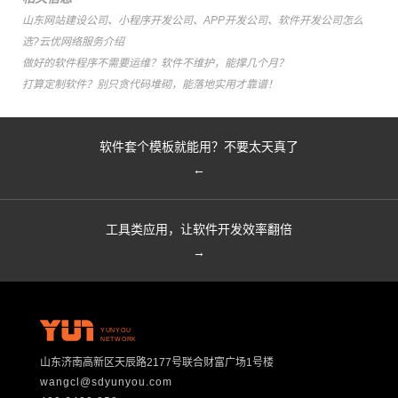
山东网站建设公司、小程序开发公司、APP开发公司、软件开发公司怎么
选?云优网络服务介绍
做好的软件程序不需要运维？软件不维护，能撑几个月？
打算定制软件？别只贪代码堆砌，能落地实用才靠谱！
软件套个模板就能用？不要太天真了
←
工具类应用，让软件开发效率翻倍
→
YUNYOU
NETWORK
山东济南高新区天辰路2177号联合财富广场1号楼
wangcl@sdyunyou.com