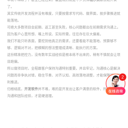
早就不稀缺了，甚至已经过剩，最直观的就是不少资深
程序员
都去跑外卖
了。
其实传统开发流程并没有难度，只要按需求写代码、做界面，按步骤推进就
能落地。
可绝大多数项目会延期、返工甚至失败，核心问题都出在前期需求沟通上。
因为客户心里所想、嘴上所说、实际所需，往往存在巨大偏差。
我们不能只听表面，要挖到他真正的需求，还要看能不能落地、预算够不
够、逻辑对不对，把模糊的想法整理成清晰、能执行的方案。
这份精准把控力，没有数年实战经验是根本练不出来的，稍有不慎就会让项
目跑偏。
所以做项目时，全程跟客户保持沟通特别重要。并且牢记，沟通核心是解决
问题而非争执对错，稳住节奏、对齐认知、高效落地调整，才能保障项目顺
2
利推进。
归根结底，
开发软件
并不难，难的是开发出让客户满意的软件，所以专业的
沟通和团队经验，才是硬道理。